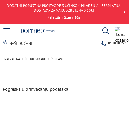
DODATNI POPUST NA PROIZVODE S UČINKOM HLAĐENJA I BESPLATNA
DOSTAVA - ZA NARUDŽBE IZNAD 50€!
4
d
:
18
s
:
21
m
:
59
s
0
014040292
NAŠI DUĆANI
NATRAG NA POČETNU STRANICU
CLANCI
Pogreška u prihvaćanju podataka