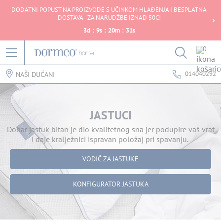
DODATNI POPUST NA PROIZVODE S UČINKOM HLAĐENJA I BESPLATNA
DOSTAVA - ZA NARUDŽBE IZNAD 50€!
3
d
:
9
s
:
20
m
:
31
s
0
014040292
NAŠI DUĆANI
JASTUCI
Dobar jastuk bitan je dio kvalitetnog sna jer podupire vaš vrat
i daje kralježnici ispravan položaj pri spavanju.
VODIČ ZA JASTUKE
KONFIGURATOR JASTUKA