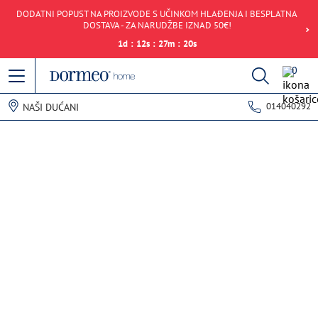
DODATNI POPUST NA PROIZVODE S UČINKOM HLAĐENJA I BESPLATNA
DOSTAVA - ZA NARUDŽBE IZNAD 50€!
1
d
:
12
s
:
27
m
:
20
s
0
014040292
NAŠI DUĆANI
Pogreška u prihvaćanju podataka