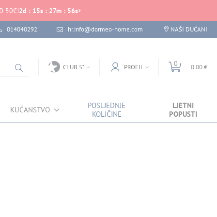
D 50€!
2
d
:
15
s
:
27
m
:
56
s
014040292
hr.info@dormeo-home.com
NAŠI DUĆANI
0
CLUB 5*
PROFIL
0.00 €
POSLJEDNJE
LJETNI
KUĆANSTVO
KOLIČINE
POPUSTI