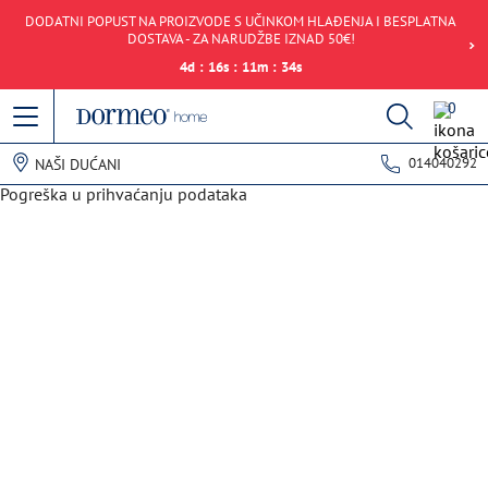
DODATNI POPUST NA PROIZVODE S UČINKOM HLAĐENJA I BESPLATNA
DOSTAVA - ZA NARUDŽBE IZNAD 50€!
4
d
:
16
s
:
11
m
:
34
s
0
014040292
NAŠI DUĆANI
Pogreška u prihvaćanju podataka