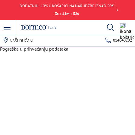
DODATNIH -10% U KOŠARICI NA NARUDŽBE IZNAD 50€
3
s
:
11
m
:
52
s
0
014040292
NAŠI DUĆANI
Pogreška u prihvaćanju podataka