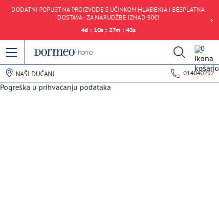
DODATNI POPUST NA PROIZVODE S UČINKOM HLAĐENJA I BESPLATNA
DOSTAVA - ZA NARUDŽBE IZNAD 50€!
4
d
:
10
s
:
27
m
:
43
s
0
014040292
NAŠI DUĆANI
Pogreška u prihvaćanju podataka