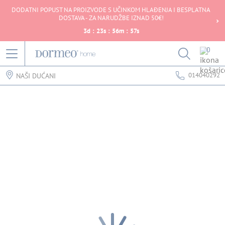
DODATNI POPUST NA PROIZVODE S UČINKOM HLAĐENJA I BESPLATNA
DOSTAVA - ZA NARUDŽBE IZNAD 50€!
3
d
:
23
s
:
56
m
:
57
s
0
014040292
NAŠI DUĆANI