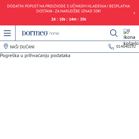
DODATNI POPUST NA PROIZVODE S UČINKOM HLAĐENJA I BESPLATNA
DOSTAVA - ZA NARUDŽBE IZNAD 50€!
2
d
:
10
s
:
14
m
:
20
s
0
014040292
NAŠI DUĆANI
Pogreška u prihvaćanju podataka