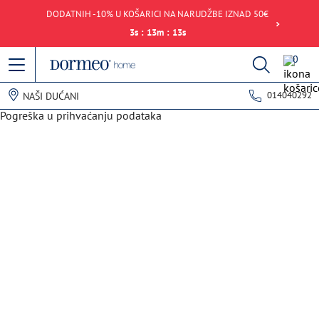
DODATNIH -10% U KOŠARICI NA NARUDŽBE IZNAD 50€
3
s
:
13
m
:
13
s
0
014040292
NAŠI DUĆANI
Pogreška u prihvaćanju podataka