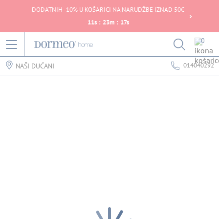
DODATNIH -10% U KOŠARICI NA NARUDŽBE IZNAD 50€
11
s
:
23
m
:
17
s
0
014040292
NAŠI DUĆANI