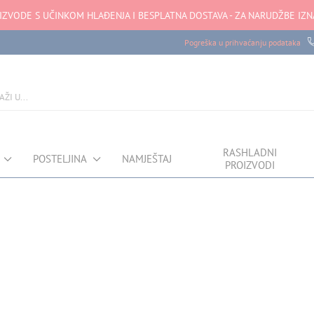
ZVODE S UČINKOM HLAĐENJA I BESPLATNA DOSTAVA - ZA NARUDŽBE IZN
Pogreška u prihvaćanju podataka
RASHLADNI
POSTELJINA
NAMJEŠTAJ
PROIZVODI