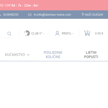
AD 50€!
3
d
:
7
s
:
22
m
:
6
s
014040292
hr.info@dormeo-home.com
NAŠI DUĆANI
0
CLUB 5*
PROFIL
0.00 €
POSLJEDNJE
LJETNI
KUĆANSTVO
KOLIČINE
POPUSTI