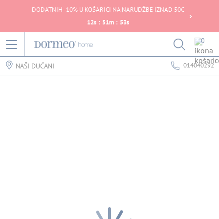
DODATNIH -10% U KOŠARICI NA NARUDŽBE IZNAD 50€
12
s
:
51
m
:
53
s
0
014040292
NAŠI DUĆANI