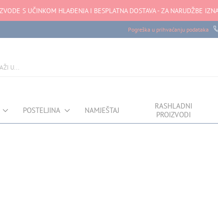
ZVODE S UČINKOM HLAĐENJA I BESPLATNA DOSTAVA - ZA NARUDŽBE IZNA
Pogreška u prihvaćanju podataka
RASHLADNI
POSTELJINA
NAMJEŠTAJ
PROIZVODI