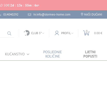
D 50€!
2
d
:
13
s
:
55
m
:
5
s
014040292
hr.info@dormeo-home.com
NAŠI DUĆANI
0
CLUB 5*
PROFIL
0.00 €
POSLJEDNJE
LJETNI
KUĆANSTVO
KOLIČINE
POPUSTI