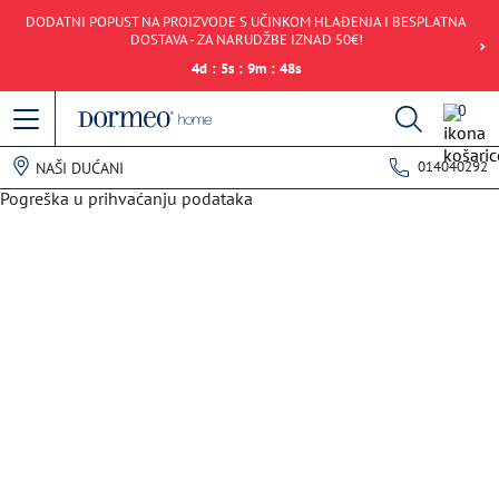
DODATNI POPUST NA PROIZVODE S UČINKOM HLAĐENJA I BESPLATNA
DOSTAVA - ZA NARUDŽBE IZNAD 50€!
4
d
:
5
s
:
9
m
:
48
s
0
014040292
NAŠI DUĆANI
Pogreška u prihvaćanju podataka