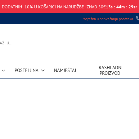
DODATNIH -10% U KOŠARICI NA NARUDŽBE IZNAD 50€
13
s
:
44
m
:
29
s
Pogreška u prihvaćanju podataka
RASHLADNI
POSTELJINA
NAMJEŠTAJ
PROIZVODI