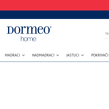
MADRACI
NADMADRACI
JASTUCI
POKRIVAČI
Pogreška u prihvaćanju podataka