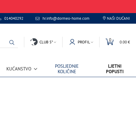
014040292
hr.info@dormeo-home.com
NAŠI DUĆANI
0
CLUB 5*
PROFIL
0.00 €
POSLJEDNJE
LJETNI
KUĆANSTVO
KOLIČINE
POPUSTI