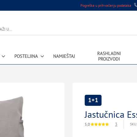
Pogreška u prihvaćanju podataka
RASHLADNI
POSTELJINA
NAMJEŠTAJ
PROIZVODI
1+1
Jastučnica Es
3
5,0
SKU