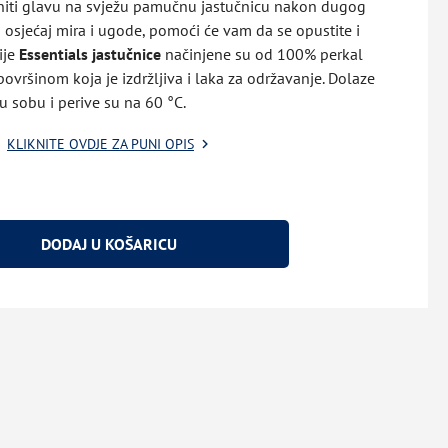
oniti glavu na svježu pamučnu jastučnicu nakon dugog
 osjećaj mira i ugode, pomoći će vam da se opustite i
ije
Essentials jastučnice
načinjene su od 100% perkal
vršinom koja je izdržljiva i laka za održavanje. Dolaze
u sobu i perive su na 60 °C.
KLIKNITE OVDJE ZA PUNI OPIS
DODAJ U KOŠARICU