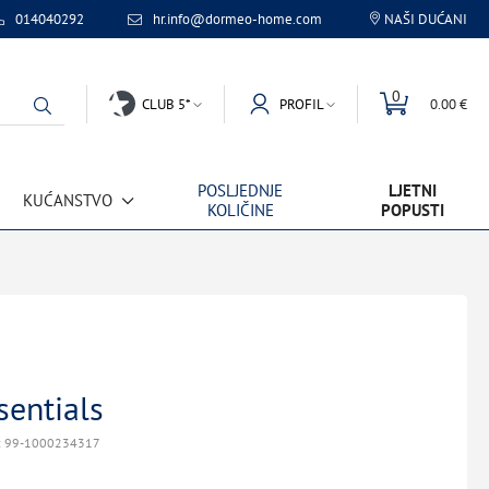
014040292
hr.info@dormeo-home.com
NAŠI DUĆANI
0
CLUB 5*
PROFIL
0.00 €
POSLJEDNJE
LJETNI
KUĆANSTVO
KOLIČINE
POPUSTI
sentials
: 99-1000234317