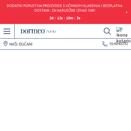
DODATNI POPUST NA PROIZVODE S UČINKOM HLAĐENJA I BESPLATNA
DOSTAVA - ZA NARUDŽBE IZNAD 50€!
2
d
:
12
s
:
10
m
:
3
s
0
014040292
NAŠI DUĆANI
Pogreška u prihvaćanju podataka