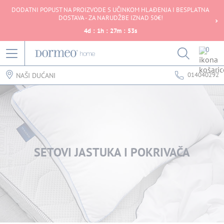
DODATNI POPUST NA PROIZVODE S UČINKOM HLAĐENJA I BESPLATNA
DOSTAVA - ZA NARUDŽBE IZNAD 50€!
4
d
:
1
h
:
27
m
:
53
s
0
014040292
NAŠI DUĆANI
SETOVI JASTUKA I POKRIVAČA