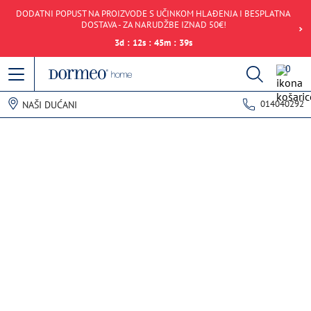
DODATNI POPUST NA PROIZVODE S UČINKOM HLAĐENJA I BESPLATNA
DOSTAVA - ZA NARUDŽBE IZNAD 50€!
3
d
:
12
s
:
45
m
:
39
s
0
014040292
NAŠI DUĆANI
Pogreška u prihvaćanju podataka