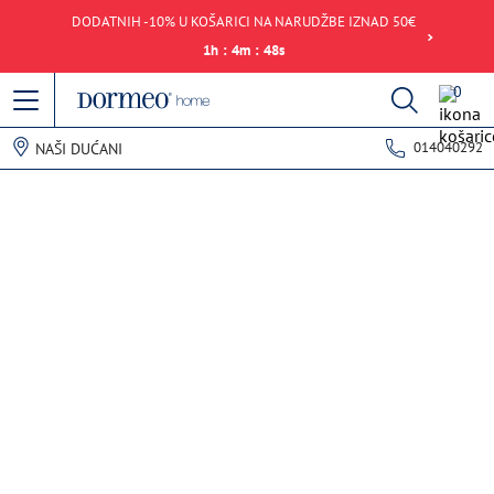
DODATNIH -10% U KOŠARICI NA NARUDŽBE IZNAD 50€
1
h
:
4
m
:
48
s
0
014040292
NAŠI DUĆANI
Pogreška u prihvaćanju podataka