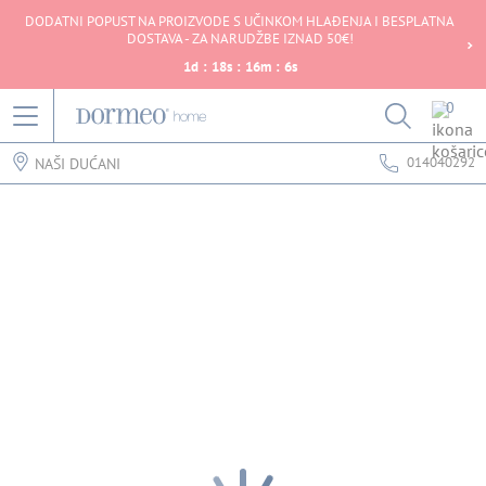
DODATNI POPUST NA PROIZVODE S UČINKOM HLAĐENJA I BESPLATNA
DOSTAVA - ZA NARUDŽBE IZNAD 50€!
1
d
:
18
s
:
16
m
:
6
s
0
014040292
NAŠI DUĆANI