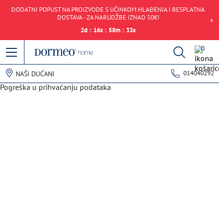
DODATNI POPUST NA PROIZVODE S UČINKOM HLAĐENJA I BESPLATNA
DOSTAVA - ZA NARUDŽBE IZNAD 50€!
2
d
:
16
s
:
58
m
:
33
s
0
014040292
NAŠI DUĆANI
Pogreška u prihvaćanju podataka