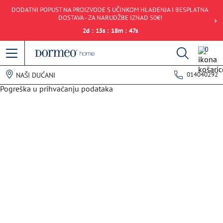
DODATNI POPUST NA PROIZVODE S UČINKOM HLAĐENJA I BESPLATNA
DOSTAVA - ZA NARUDŽBE IZNAD 50€!
2
d
:
15
s
:
18
m
:
47
s
0
014040292
NAŠI DUĆANI
Pogreška u prihvaćanju podataka