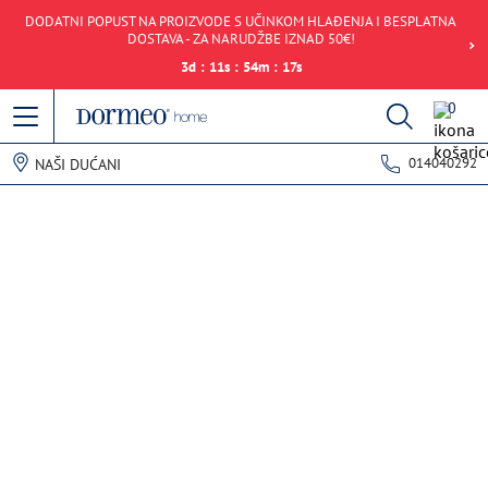
DODATNI POPUST NA PROIZVODE S UČINKOM HLAĐENJA I BESPLATNA
DOSTAVA - ZA NARUDŽBE IZNAD 50€!
3
d
:
11
s
:
54
m
:
17
s
0
014040292
NAŠI DUĆANI
Pogreška u prihvaćanju podataka