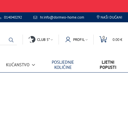
014040292
hr.info@dormeo-home.com
NAŠI DUĆANI
0
CLUB 5*
PROFIL
0.00 €
POSLJEDNJE
LJETNI
KUĆANSTVO
KOLIČINE
POPUSTI