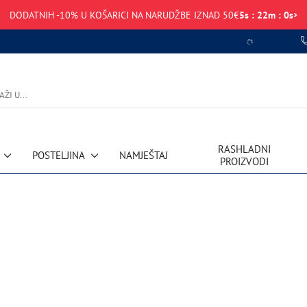
DODATNIH -10% U KOŠARICI NA NARUDŽBE IZNAD 50€
5
s
:
22
m
:
0
s
RASHLADNI
POSTELJINA
NAMJEŠTAJ
PROIZVODI