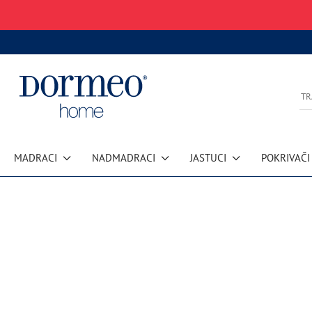
MADRACI
NADMADRACI
JASTUCI
POKRIVAČI
Pogreška u prihvaćanju podataka