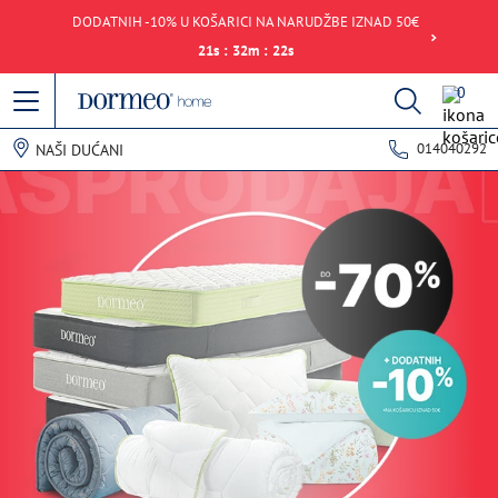
DODATNIH -10% U KOŠARICI NA NARUDŽBE IZNAD 50€
21
s
:
32
m
:
22
s
0
014040292
NAŠI DUĆANI