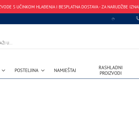
VODE S UČINKOM HLAĐENJA I BESPLATNA DOSTAVA - ZA NARUDŽBE IZNA
RASHLADNI
POSTELJINA
NAMJEŠTAJ
PROIZVODI