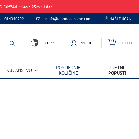
D 50€!
4
d
:
14
s
:
25
m
:
18
s
014040292
hr.info@dormeo-home.com
NAŠI DUĆANI
0
CLUB 5*
PROFIL
0.00 €
POSLJEDNJE
LJETNI
KUĆANSTVO
KOLIČINE
POPUSTI