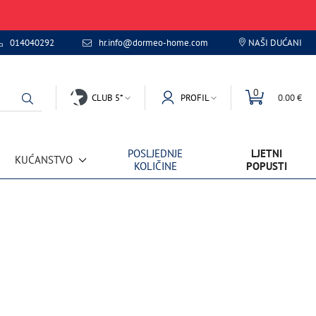
014040292
hr.info@dormeo-home.com
NAŠI DUĆANI
0
CLUB 5*
PROFIL
0.00 €
POSLJEDNJE
LJETNI
KUĆANSTVO
KOLIČINE
POPUSTI