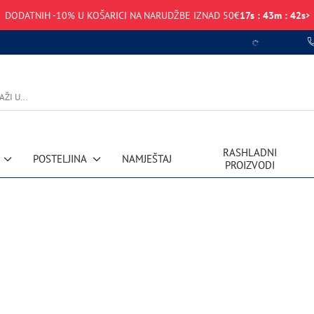
DODATNIH -10% U KOŠARICI NA NARUDŽBE IZNAD 50€
17
s
:
43
m
:
42
s
RASHLADNI
POSTELJINA
NAMJEŠTAJ
PROIZVODI