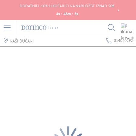
DODATNIH -10% U KOŠARICI NA NARUDŽBE IZNAD 50€
4
s
:
48
m
:
5
s
0
014040292
NAŠI DUĆANI