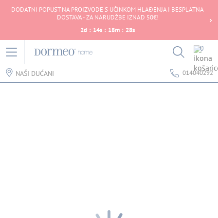
DODATNI POPUST NA PROIZVODE S UČINKOM HLAĐENJA I BESPLATNA
DOSTAVA - ZA NARUDŽBE IZNAD 50€!
2
d
:
14
s
:
18
m
:
28
s
0
014040292
NAŠI DUĆANI