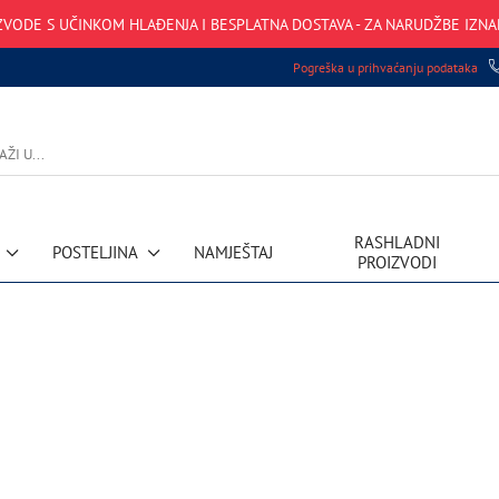
VODE S UČINKOM HLAĐENJA I BESPLATNA DOSTAVA - ZA NARUDŽBE IZNA
Pogreška u prihvaćanju podataka
RASHLADNI
POSTELJINA
NAMJEŠTAJ
PROIZVODI