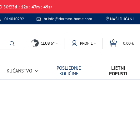
D 50€!
3
d
:
12
s
:
47
m
:
49
s
014040292
hr.info@dormeo-home.com
NAŠI DUĆANI
0
CLUB 5*
PROFIL
0.00 €
POSLJEDNJE
LJETNI
KUĆANSTVO
KOLIČINE
POPUSTI