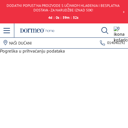
DODATNI POPUST NA PROIZVODE S UČINKOM HLAĐENJA I BESPLATNA
DOSTAVA - ZA NARUDŽBE IZNAD 50€!
4
d
:
0
s
:
59
m
:
52
s
0
014040292
NAŠI DUĆANI
Pogreška u prihvaćanju podataka