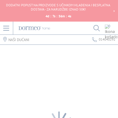
DODATNI POPUST NA PROIZVODE S UČINKOM HLAĐENJA I BESPLATNA
DOSTAVA - ZA NARUDŽBE IZNAD 50€!
4
d
:
7
s
:
56
m
:
4
s
0
014040292
NAŠI DUĆANI