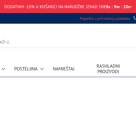
DODATNIH -10% U KOŠARICI NA NARUDŽBE IZNAD 50€
8
s
:
9
m
:
19
s
Pogreška u prihvaćanju podataka
RASHLADNI
POSTELJINA
NAMJEŠTAJ
PROIZVODI