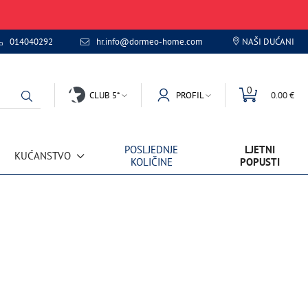
014040292
hr.info@dormeo-home.com
NAŠI DUĆANI
0
CLUB 5*
PROFIL
0.00 €
POSLJEDNJE
LJETNI
KUĆANSTVO
KOLIČINE
POPUSTI