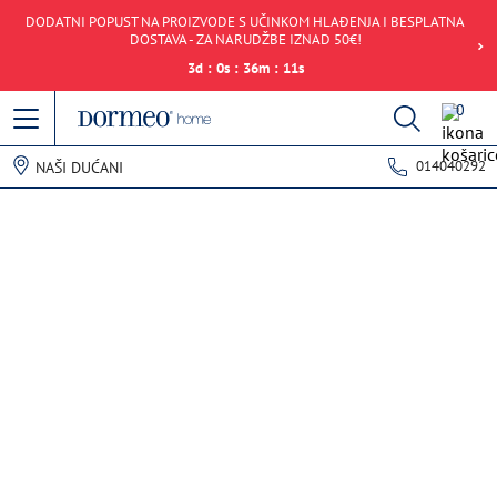
DODATNI POPUST NA PROIZVODE S UČINKOM HLAĐENJA I BESPLATNA
DOSTAVA - ZA NARUDŽBE IZNAD 50€!
3
d
:
0
s
:
36
m
:
11
s
0
014040292
NAŠI DUĆANI
Pogreška u prihvaćanju podataka